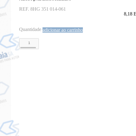
REF. 8HG 351 014-061
8,18
Quantidade
adicionar ao carrinho