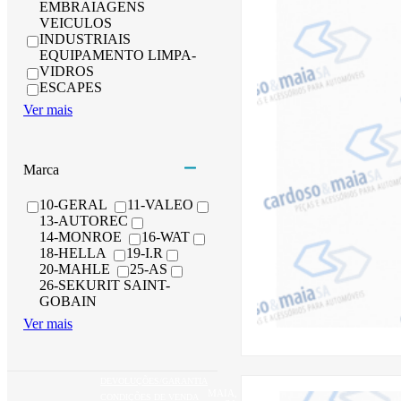
EMBRAIAGENS
VEICULOS
INDUSTRIAIS
EQUIPAMENTO LIMPA-
VIDROS
ESCAPES
Ver mais
Marca
10-GERAL
11-VALEO
13-AUTOREC
14-MONROE
16-WAT
18-HELLA
19-I.R
20-MAHLE
25-AS
26-SEKURIT SAINT-
GOBAIN
Ver mais
DEVOLUÇÕES/GARANTIA
MAIA,
CONDIÇÕES DE VENDA