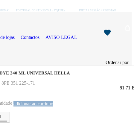
SSIONAL
PORTUGAL CONTINENTAL / PT(EUR)
INICIAR SESSÃO / REGISTAR
de lojas
Contactos
AVISO LEGAL
Ordenar por
 DYE 240 ML UNIVERSAL HELLA
 8PE 351 225-171
81,71
tidade
adicionar ao carrinho