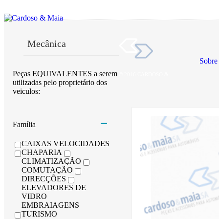
Mecânica
Sobre
Peças EQUIVALENTES a serem
© 2016 CARDOSO &
utilizadas pelo proprietário dos
veiculos:
Carroçaria
Mecânica
Família
Lubrificantes
CAIXAS VELOCIDADES
Manutenção A
CHAPARIA
CLIMATIZAÇÃO
Lâmpadas
COMUTAÇÃO
DIRECÇÕES
ELEVADORES DE
VIDRO
EMBRAIAGENS
TURISMO