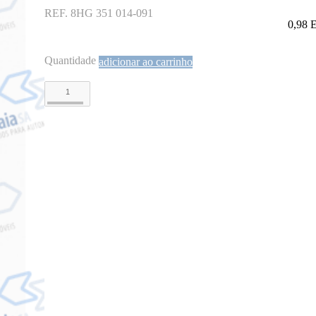
REF. 8HG 351 014-091
0,98
Quantidade
adicionar ao carrinho