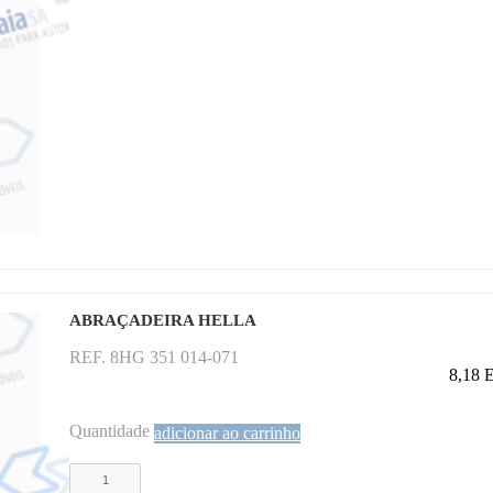
ABRAÇADEIRA HELLA
REF. 8HG 351 014-071
8,18
Quantidade
adicionar ao carrinho