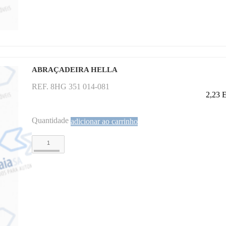
ABRAÇADEIRA HELLA
REF. 8HG 351 014-081
2,23
Quantidade
adicionar ao carrinho