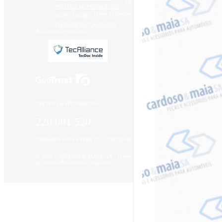
SA
POLÍTICA DE PRIVACIDADE
-
Todos os direitos
AVISO_LEGAL
LIVRO DE RECLAMAÇÕES
Reservados |
Redicom
CENTRO DE ATENDIMENTO
220 001 520
CHAMADA PARA A REDE FIXA NACIONAL
© 2016 CARDOSO & MAIA, SA - Todos
os direitos Reservados |
Redicom