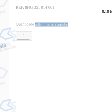
REF. 8HG 351 014-061
8,18
Quantidade
adicionar ao carrinho