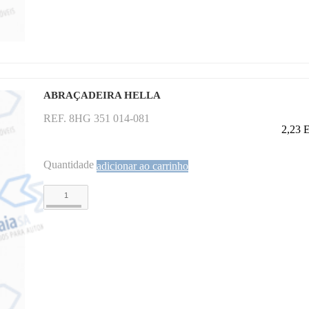
ABRAÇADEIRA HELLA
REF. 8HG 351 014-081
2,23
Quantidade
adicionar ao carrinho