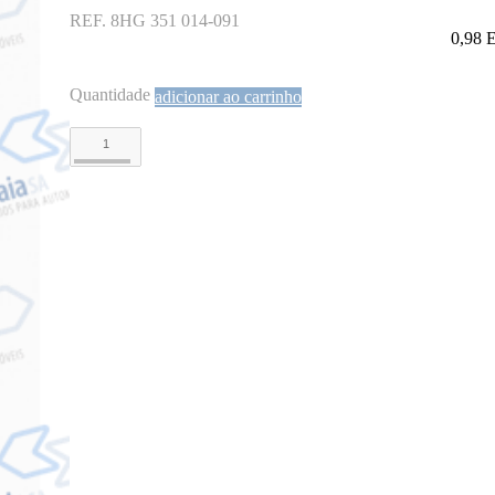
REF. 8HG 351 014-091
0,98
Quantidade
adicionar ao carrinho