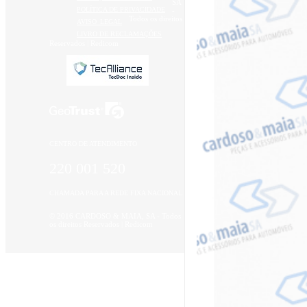
SA
POLÍTICA DE PRIVACIDADE
-
Todos os direitos
AVISO_LEGAL
LIVRO DE RECLAMAÇÕES
Reservados |
Redicom
CENTRO DE ATENDIMENTO
220 001 520
CHAMADA PARA A REDE FIXA NACIONAL
© 2016 CARDOSO & MAIA, SA - Todos
os direitos Reservados |
Redicom