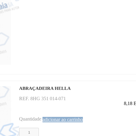
ABRAÇADEIRA HELLA
REF. 8HG 351 014-071
8,18
Quantidade
adicionar ao carrinho