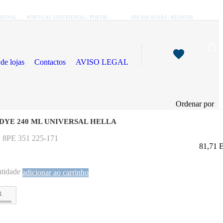
SSIONAL
PORTUGAL CONTINENTAL / PT(EUR)
INICIAR SESSÃO / REGISTAR
de lojas
Contactos
AVISO LEGAL
Ordenar por
 DYE 240 ML UNIVERSAL HELLA
 8PE 351 225-171
81,71
tidade
adicionar ao carrinho