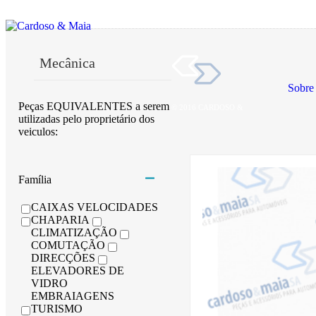
Mecânica
Sobre
Peças EQUIVALENTES a serem
© 2016 CARDOSO &
utilizadas pelo proprietário dos
veiculos:
Carroçaria
Mecânica
Família
Lubrificantes
CAIXAS VELOCIDADES
Manutenção A
CHAPARIA
CLIMATIZAÇÃO
Lâmpadas
COMUTAÇÃO
DIRECÇÕES
ELEVADORES DE
VIDRO
EMBRAIAGENS
TURISMO