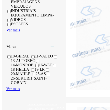
EMBRAIAGENS
VEICULOS
INDUSTRIAIS
EQUIPAMENTO LIMPA-
VIDROS
ESCAPES
Ver mais
Marca
10-GERAL
11-VALEO
13-AUTOREC
14-MONROE
16-WAT
18-HELLA
19-I.R
20-MAHLE
25-AS
26-SEKURIT SAINT-
GOBAIN
Ver mais
DEVOLUÇÕES/GARANTIA
MAIA,
CONDIÇÕES DE VENDA