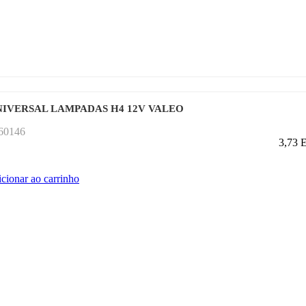
IVERSAL LAMPADAS H4 12V VALEO
060146
3,73
icionar ao carrinho