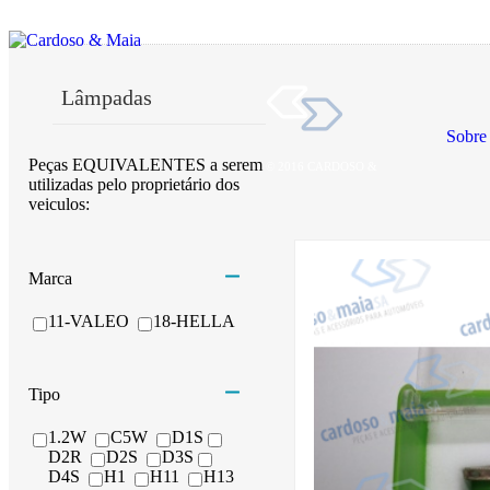
Lâmpadas
Sobre
Peças EQUIVALENTES a serem
© 2016 CARDOSO &
utilizadas pelo proprietário dos
veiculos:
Carroçaria
Mecânica
Marca
Lubrificantes
11-VALEO
18-HELLA
Manutenção A
Lâmpadas
Tipo
1.2W
C5W
D1S
D2R
D2S
D3S
D4S
H1
H11
H13