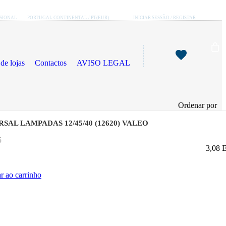
SSIONAL
PORTUGAL CONTINENTAL / PT(EUR)
INICIAR SESSÃO / REGISTAR
de lojas
Contactos
AVISO LEGAL
Ordenar por
SAL LAMPADAS 12/45/40 (12620) VALEO
5
3,08
r ao carrinho