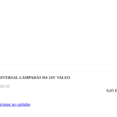
IVERSAL LAMPADAS H4 24V VALEO
060150
6,65
icionar ao carrinho