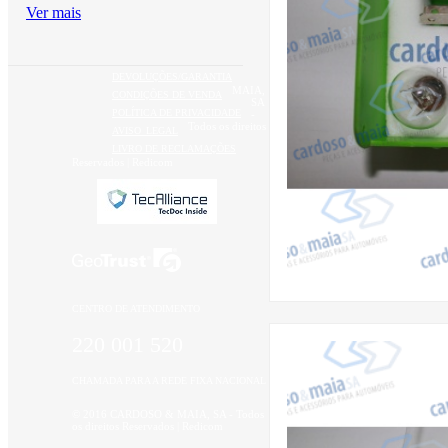
Ver mais
DEVOLUÇÕES/GARANTIA
MAIA,
CONDIÇÕES DE VENDA
SA
POLÍTICA DE PRIVACIDADE
-
Todos os direitos
AVISO_LEGAL
LIVRO DE RECLAMAÇÕES
Reservados |
Redicom
CENTRO DE ATENDIMENTO
220 001 520
CHAMADA PARA A REDE FIXA NACIONAL
© 2016 CARDOSO & MAIA, SA - Todos
os direitos Reservados |
Redicom