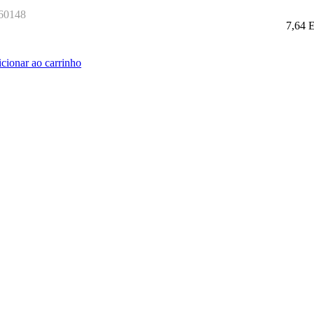
060148
7,64
icionar ao carrinho