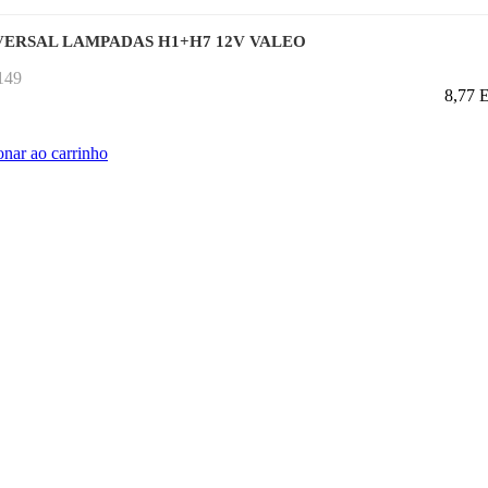
VERSAL LAMPADAS H1+H7 12V VALEO
149
8,77
onar ao carrinho