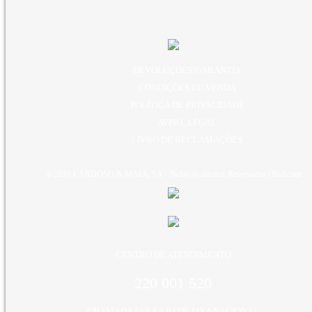
DEVOLUÇÕES/GARANTIA
CONDIÇÕES DE VENDA
POLÍTICA DE PRIVACIDADE
AVISO_LEGAL
LIVRO DE RECLAMAÇÕES
© 2016 CARDOSO & MAIA, SA - Todos os direitos Reservados |
Redicom
CENTRO DE ATENDIMENTO
220 001 520
CHAMADA PARA A REDE FIXA NACIONAL